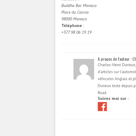
Buddha Bar Monaco
Place du Casino
98000 Monaco
Téléphone
:
+377 98 06 19 19
A propos de l'auteur : C
Charles-Henri Durieux,
d'articles sur l'autom
véhicules Anglais et p
Durieux teste depuis p
Road.
Suivez moi sur :