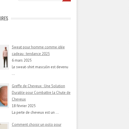
IRES
Sweat pour homme comme idée
cadeau : tendance 2025
6 mars 2025
Le sweat-shirt masculin est devenu
…
Greffe de Cheveux : Une Solution
Durable pour Combattre la Chute de
Cheveux
18 février 2025
La perte de cheveux est un
…
Comment choisir un polo pour