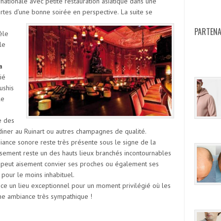
rnationale avec petite restauration asiatique dans une
rtes d’une bonne soirée en perspective.
La suite se
PARTENA
èle
le
a
ié
ushis
le
e des
 diner au Ruinart ou autres champagnes de qualité.
mbiance sonore reste très présente sous le signe de la
issement reste un des hauts lieux branchés incontournables
on peut aisement convier ses proches ou également ses
 pour le moins inhabituel.
ce un lieu exceptionnel pour un moment privilégié où les
ne ambiance très sympathique !