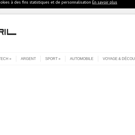
ookies à des fins statistiques et de personnalisation
En savoir plus
TECH
ARGENT
SPORT
AUTOMOBILE
VOYAGE & DÉCO