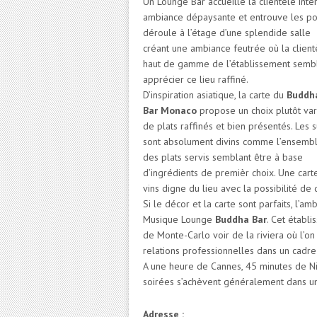
Un Lounge Bar accueille la clientèle inte
ambiance dépaysante et entrouve les po
déroule à l’étage d’une splendide salle
créant une ambiance feutrée où la client
haut de gamme de l’établissement semb
apprécier ce lieu raffiné.
D’inspiration asiatique, la carte du
Buddh
Bar Monaco
propose un choix plutôt var
de plats raffinés et bien présentés. Les s
sont absolument divins comme l’ensemb
des plats servis semblant être à base
d’ingrédients de premièr choix. Une cart
vins digne du lieu avec la possibilité de
Si le décor et la carte sont parfaits, l’a
Musique Lounge
Buddha Bar
. Cet établ
de Monte-Carlo voir de la riviera où l’
relations professionnelles dans un cadre
A une heure de Cannes, 45 minutes de Ni
soirées s’achèvent généralement dans u
Adresse :