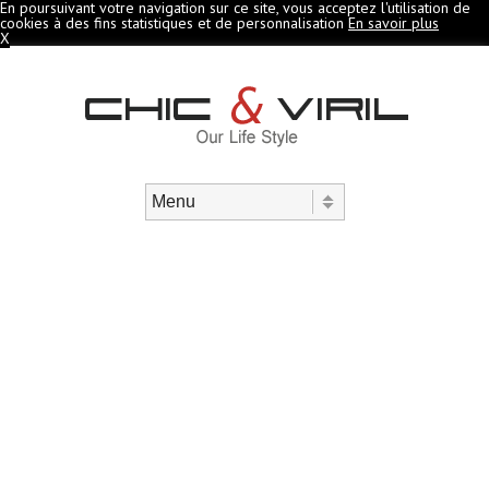
En poursuivant votre navigation sur ce site, vous acceptez l'utilisation de
cookies à des fins statistiques et de personnalisation
En savoir plus
X
Aller au contenu
Menu