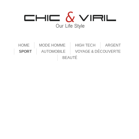
Aller au contenu
Menu
HOME
MODE HOMME
HIGH TECH
ARGENT
SPORT
AUTOMOBILE
VOYAGE & DÉCOUVERTE
BEAUTÉ