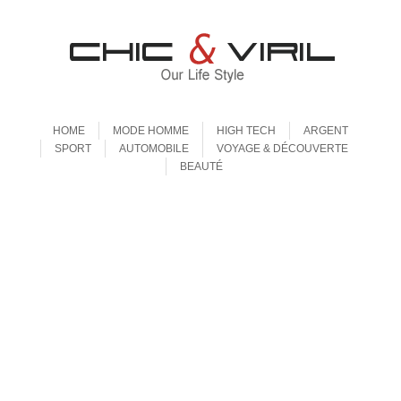
Aller au contenu
Menu
HOME
MODE HOMME
HIGH TECH
ARGENT
SPORT
AUTOMOBILE
VOYAGE & DÉCOUVERTE
BEAUTÉ