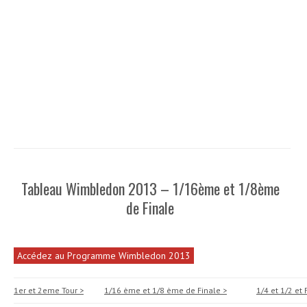
Tableau Wimbledon 2013 – 1/16ème et 1/8ème
de Finale
Accédez au Programme Wimbledon 2013
1er et 2eme Tour >
1/16 ème et 1/8 ème de Finale >
1/4 et 1/2 et 