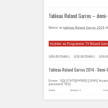
Tableau Roland Garros – demi-fi
Retour au
tableau Roland Garros 2014
de
Accéder au Programme TV Roland Garr
1/64 de Finale >
1/32 de Finale >
1/16 d
Tableau Roland Garros 2014 - Demi-F
Erreur : SQLSTATE[HY000] [1045] Access d
password: YES)
Date
Joueur 1
Sco