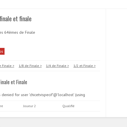
nale et finale
s 64èmes de Finale
os
e Finale >
1/8 de Finale >
1/4 de Finale >
1/2 et Finale >
inale et Finale
enied for user 'chicetvispecif'@'localhost' (using
re
Joueur 2
Qualifié