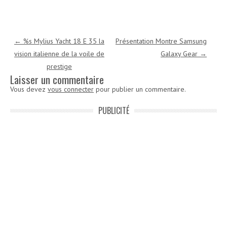
Navigation des articles
←
%s Mylius Yacht 18 E 35 la
Présentation Montre Samsung
vision italienne de la voile de
Galaxy Gear
→
prestige
Laisser un commentaire
Vous devez
vous connecter
pour publier un commentaire.
PUBLICITÉ