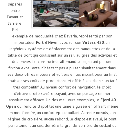
séparés
entre
l’avant et
l’arrière.
Bel
exemple de modularité chez Bavaria, représenté par son
importateur
Port d’Hiver,
avec sur son
Virtess 420
, un
ingénieux système de déplacement des banquettes et de la
table de pont qui coulissent sur un rail, au grés des activités et
des envies. Le constructeur allemand se signalant par une
finition excellente, n’hésitant pas à puiser simultanément dans
ses deux offres moteurs et voiliers en les mixant pour au final
abaisser ses coûts de productions et offrir à ses clients un tarif
très compétitif. Au niveau confort de navigation, le choix
d’étrave droite s’avère payant, avec un passage en mer
absolument efficace. Un des meilleurs exemples, le
Fjord 40
Open
qui fend le clapot tel une lame aiguisée en offrant, même
en mer formée, un confort époustouflant. A trente nœuds, son
régime de croisière, aucun rebond, le clapot est avalé, le pont
parfaitement au sec, derrière la grande verrière du cockpit et