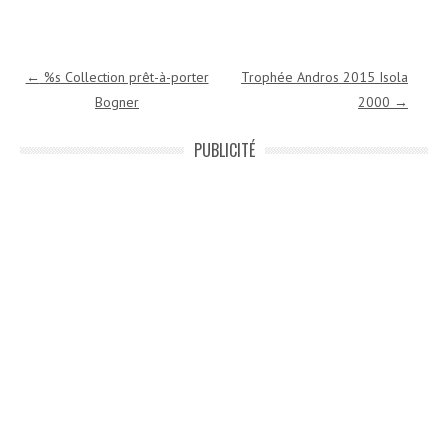
Navigation des articles
←
%s Collection prêt-à-porter
Trophée Andros 2015 Isola
Bogner
2000
→
PUBLICITÉ