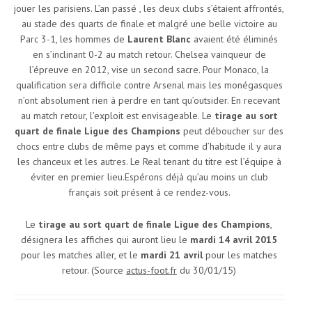
jouer les parisiens. L’an passé , les deux clubs s’étaient affrontés,
au stade des quarts de finale et malgré une belle victoire au
Parc 3-1, les hommes de
Laurent Blanc
avaient été éliminés
en s’inclinant 0-2 au match retour. Chelsea vainqueur de
l’épreuve en 2012, vise un second sacre. Pour Monaco, la
qualification sera difficile contre Arsenal mais les monégasques
n’ont absolument rien à perdre en tant qu’outsider. En recevant
au match retour, l’exploit est envisageable. Le
tirage au sort
quart de finale Ligue des Champions
peut déboucher sur des
chocs entre clubs de même pays et comme d’habitude il y aura
les chanceux et les autres. Le Real tenant du titre est l’équipe à
éviter en premier lieu.Espérons déjà qu’au moins un club
français soit présent à ce rendez-vous.
Le
tirage au sort quart de finale Ligue des Champions
,
désignera les affiches qui auront lieu le
mardi 14 avril 2015
pour les matches aller, et le
mardi 21 avril
pour les matches
retour. (Source
actus-foot.fr
du 30/01/15)