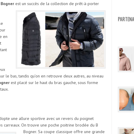
 Bogner
est un succès de la collection de prêt-à-porter
PARTENA
se
our
ée en
t
tant
eux
r le bas, tandis qu’on en retrouve deux autres, au niveau
ogner
est placé sur le haut du bras gauche, sous forme
taux.
dopte une allure sportive avec un revers du poignet
es carreaux. On trouve une poche poitrine brodée du B
Bogner.
Sa coupe classique offre une grande