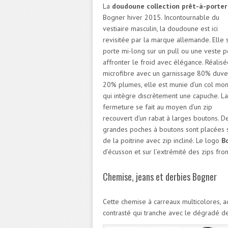
La
doudoune collection prêt-à-porter
Bogner hiver 2015.
Incontournable du
vestiaire masculin, la doudoune est ici
revisitée par la marque allemande. Elle 
porte mi-long sur un pull ou une veste p
affronter le froid avec élégance. Réalis
microfibre avec un garnissage 80% duve
20% plumes, elle est munie d’un col mon
qui intègre discrètement une capuche. La
fermeture se fait au moyen d’un zip
recouvert d’un rabat à larges boutons. D
grandes poches à boutons sont placées su
de la poitrine avec zip incliné. Le logo
B
d’écusson et sur l’extrémité des zips fron
Chemise, jeans et derbies Bogner
Cette chemise à carreaux multicolores, a
contrasté qui tranche avec le dégradé d