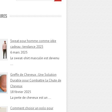
IRES
Sweat pour homme comme idée
cadeau : tendance 2025
6 mars 2025
Le sweat-shirt masculin est devenu
…
Greffe de Cheveux : Une Solution
Durable pour Combattre la Chute de
Cheveux
18 février 2025
La perte de cheveux est un
…
Comment choisir un polo pour