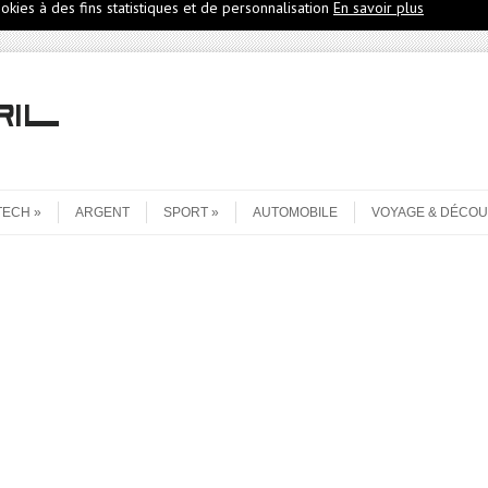
ookies à des fins statistiques et de personnalisation
En savoir plus
TECH
ARGENT
SPORT
AUTOMOBILE
VOYAGE & DÉCO