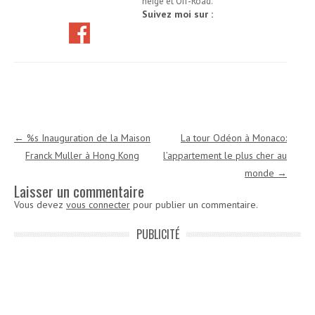
neige et Off-Road.
Suivez moi sur :
Navigation des articles
←
%s Inauguration de la Maison
La tour Odéon à Monaco:
Franck Muller à Hong Kong
l’appartement le plus cher au
monde
→
Laisser un commentaire
Vous devez
vous connecter
pour publier un commentaire.
PUBLICITÉ