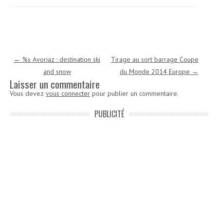
Navigation des articles
←
%s Avoriaz : destination ski
Tirage au sort barrage Coupe
and snow
du Monde 2014 Europe
→
Laisser un commentaire
Vous devez
vous connecter
pour publier un commentaire.
PUBLICITÉ