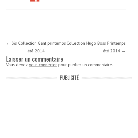
Navigation des articles
←
%s Collection Gant printemps
Collection Hugo Boss Printemps
été 2014
été 2014
→
Laisser un commentaire
Vous devez
vous connecter
pour publier un commentaire.
PUBLICITÉ