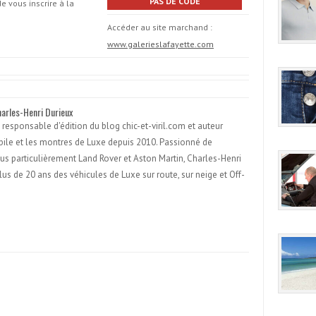
PAS DE CODE
e vous inscrire à la
Accéder au site marchand :
www.galerieslafayette.com
harles-Henri Durieux
 responsable d'édition du blog chic-et-viril.com et auteur
obile et les montres de Luxe depuis 2010. Passionné de
lus particulièrement Land Rover et Aston Martin, Charles-Henri
lus de 20 ans des véhicules de Luxe sur route, sur neige et Off-