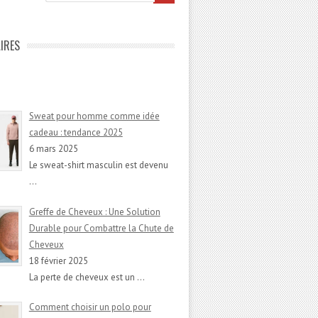
IRES
Sweat pour homme comme idée
cadeau : tendance 2025
6 mars 2025
Le sweat-shirt masculin est devenu
…
Greffe de Cheveux : Une Solution
Durable pour Combattre la Chute de
Cheveux
18 février 2025
La perte de cheveux est un
…
Comment choisir un polo pour