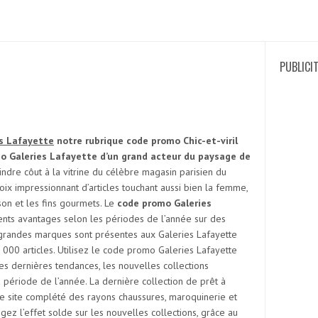
PUBLICI
s Lafayette
notre rubrique code promo Chic-et-viril
o Galeries Lafayette d’un grand acteur du paysage de
ndre côut à la vitrine du célèbre magasin parisien du
x impressionnant d’articles touchant aussi bien la femme,
on et les fins gourmets. Le
code promo Galeries
ents avantages selon les périodes de l’année sur des
s grandes marques sont présentes aux Galeries Lafayette
000 articles. Utilisez le code promo Galeries Lafayette
s dernières tendances, les nouvelles collections
période de l’année. La dernière collection de prêt à
 le site complété des rayons chaussures, maroquinerie et
Recherc
ez l’effet solde sur les nouvelles collections, grâce au