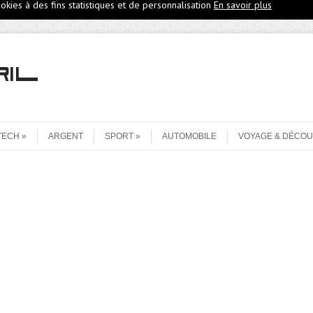
ookies à des fins statistiques et de personnalisation
En savoir plus
TECH
ARGENT
SPORT
AUTOMOBILE
VOYAGE & DÉCO