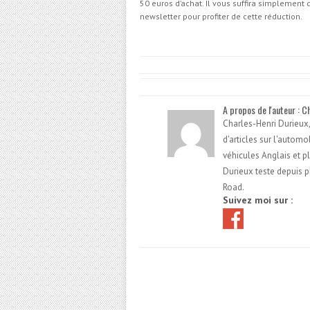
50 euros d’achat. Il vous suffira simplement d
newsletter pour profiter de cette réduction.
A propos de l'auteur : C
Charles-Henri Durieux,
d'articles sur l'autom
véhicules Anglais et p
Durieux teste depuis p
Road.
Suivez moi sur :