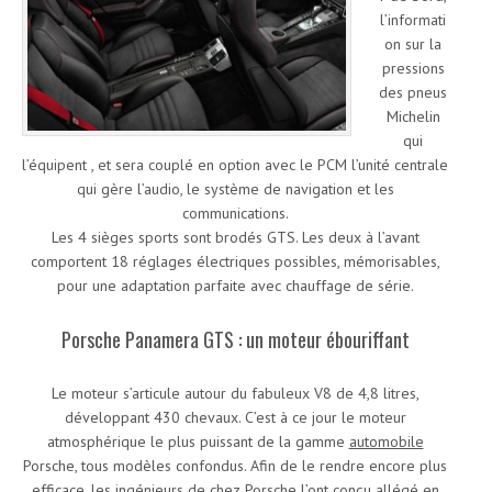
l’informati
on sur la
pressions
des pneus
Michelin
qui
l’équipent , et sera couplé en option avec le PCM l’unité centrale
qui gère l’audio, le système de navigation et les
communications.
Les 4 sièges sports sont brodés GTS. Les deux à l’avant
comportent 18 réglages électriques possibles, mémorisables,
pour une adaptation parfaite avec chauffage de série.
Porsche Panamera GTS : un moteur ébouriffant
Le moteur s’articule autour du fabuleux V8 de 4,8 litres,
développant 430 chevaux. C’est à ce jour le moteur
atmosphérique le plus puissant de la gamme
automobile
Porsche, tous modèles confondus. Afin de le rendre encore plus
efficace, les ingénieurs de chez Porsche l’ont conçu allégé en