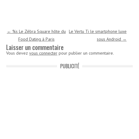
Navigation des articles
←
%s Le Zébra Square hôte du
Le Vertu Ti le smartphone luxe
Food Dating à Paris
sous Android
→
Laisser un commentaire
Vous devez
vous connecter
pour publier un commentaire.
PUBLICITÉ