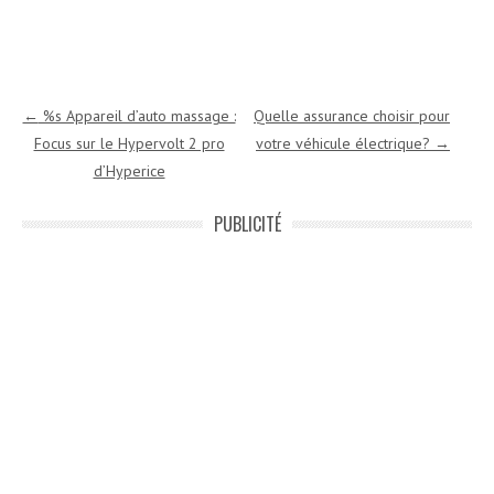
Navigation des articles
←
%s Appareil d’auto massage :
Quelle assurance choisir pour
Focus sur le Hypervolt 2 pro
votre véhicule électrique?
→
d’Hyperice
PUBLICITÉ