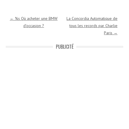
Navigation des articles
←
%s Où acheter une BMW
La Concordia Automatique de
d’occasion ?
tous les records par Charlie
Paris
→
PUBLICITÉ