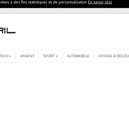
ookies à des fins statistiques et de personnalisation
En savoir plus
TECH
ARGENT
SPORT
AUTOMOBILE
VOYAGE & DÉCO