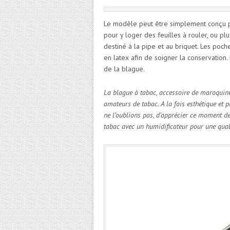
Le modèle peut être simplement conçu 
pour y loger des feuilles à rouler, ou p
destiné à la pipe et au briquet. Les poch
en latex afin de soigner la conservation.
de la blague.
La blague à tabac, accessoire de maroquiner
amateurs de tabac. A la fois esthétique et p
ne l’oublions pas, d’apprécier ce moment de 
tabac avec un humidificateur pour une qual