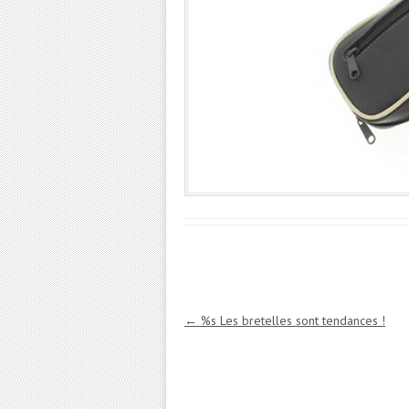
Navigation des articles
←
%s Les bretelles sont tendances !