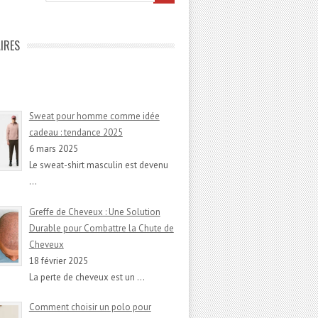
IRES
Sweat pour homme comme idée
cadeau : tendance 2025
6 mars 2025
Le sweat-shirt masculin est devenu
…
Greffe de Cheveux : Une Solution
Durable pour Combattre la Chute de
Cheveux
18 février 2025
La perte de cheveux est un
…
Comment choisir un polo pour