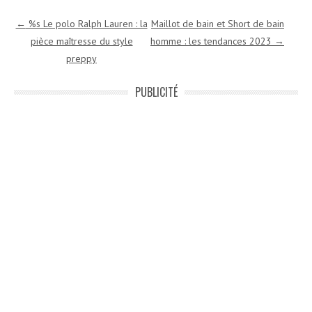
Navigation des articles
←
%s Le polo Ralph Lauren : la
Maillot de bain et Short de bain
pièce maîtresse du style
homme : les tendances 2023
→
preppy
PUBLICITÉ