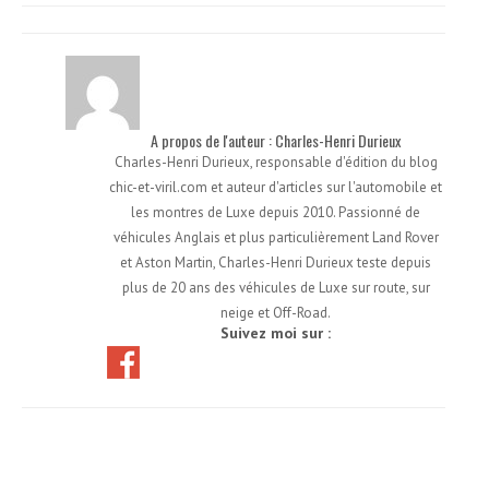
A propos de l'auteur : Charles-Henri Durieux
Charles-Henri Durieux, responsable d'édition du blog
chic-et-viril.com et auteur d'articles sur l'automobile et
les montres de Luxe depuis 2010. Passionné de
véhicules Anglais et plus particulièrement Land Rover
et Aston Martin, Charles-Henri Durieux teste depuis
plus de 20 ans des véhicules de Luxe sur route, sur
neige et Off-Road.
Suivez moi sur :