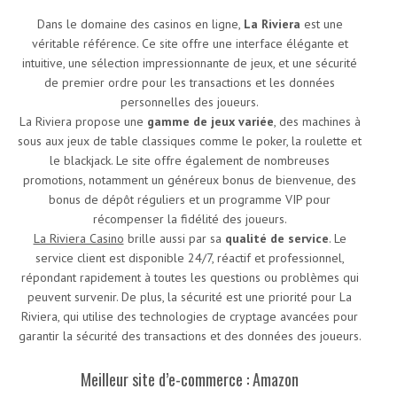
Dans le domaine des casinos en ligne,
La Riviera
est une
véritable référence. Ce site offre une interface élégante et
intuitive, une sélection impressionnante de jeux, et une sécurité
de premier ordre pour les transactions et les données
personnelles des joueurs.
La Riviera propose une
gamme de jeux variée
, des machines à
sous aux jeux de table classiques comme le poker, la roulette et
le blackjack. Le site offre également de nombreuses
promotions, notamment un généreux bonus de bienvenue, des
bonus de dépôt réguliers et un programme VIP pour
récompenser la fidélité des joueurs.
La Riviera Casino
brille aussi par sa
qualité de service
. Le
service client est disponible 24/7, réactif et professionnel,
répondant rapidement à toutes les questions ou problèmes qui
peuvent survenir. De plus, la sécurité est une priorité pour La
Riviera, qui utilise des technologies de cryptage avancées pour
garantir la sécurité des transactions et des données des joueurs.
Meilleur site d’e-commerce : Amazon