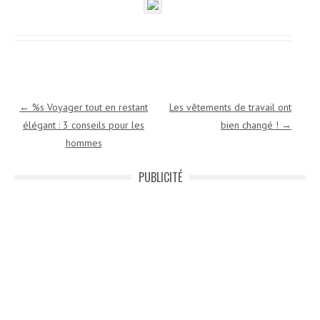
Navigation des articles
←
%s Voyager tout en restant
Les vêtements de travail ont
élégant : 3 conseils pour les
bien changé !
→
hommes
PUBLICITÉ